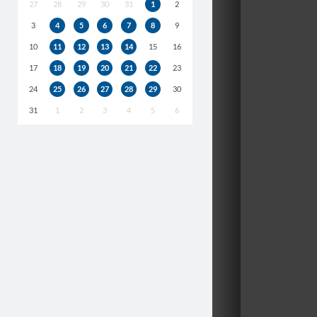
27
28
29
30
31
1
2
3
4
5
6
7
8
9
10
11
12
13
14
15
16
17
18
19
20
21
22
23
24
25
26
27
28
29
30
31
1
2
3
4
5
6