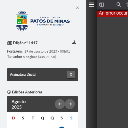
T
F
o
i
An error occur
g
n
g
d
l
e
S
i
d
Edição nº 1417
e
b
Postagem:
19 de agosto de 2025 - 00h01
a
r
Tamanho:
5 páginas (335,91 KB)
Assinatura Digital
Edições Anteriores
Agosto
2025
D
S
T
Q
Q
S
S