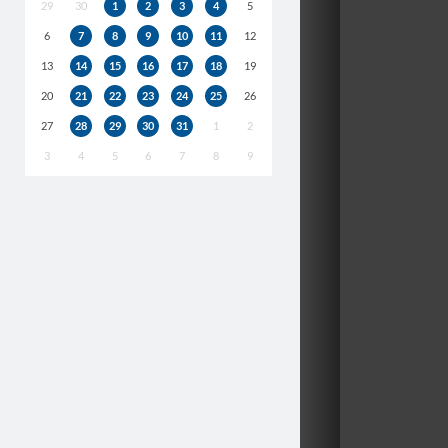
29
30
1
2
3
4
5
6
7
8
9
10
11
12
13
14
15
16
17
18
19
20
21
22
23
24
25
26
27
28
29
30
31
1
2
3
4
5
6
7
8
9