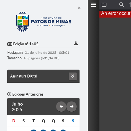
T
F
o
i
An error occur
g
n
g
d
l
e
S
i
d
Edição nº 1405
e
b
Postagem:
31 de julho de 2025 - 00h01
a
r
Tamanho:
18 páginas (601,34 KB)
Assinatura Digital
Edições Anteriores
Julho
2025
D
S
T
Q
Q
S
S