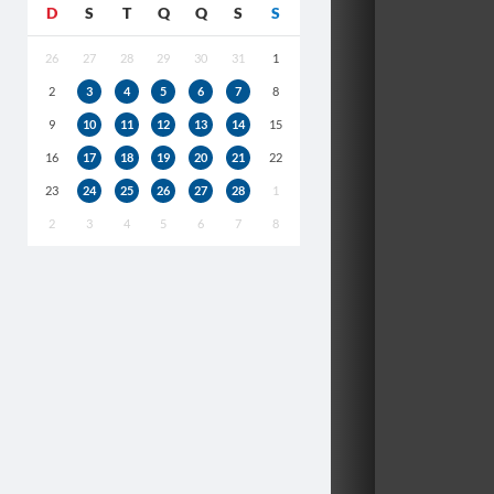
D
S
T
Q
Q
S
S
26
27
28
29
30
31
1
2
3
4
5
6
7
8
9
10
11
12
13
14
15
16
17
18
19
20
21
22
23
24
25
26
27
28
1
2
3
4
5
6
7
8