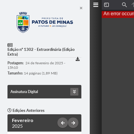
T
F
o
i
An error occur
g
n
g
d
l
e
S
i
d
e
Edição nº 1302 - Extraordinária (Edição
b
Extra)
a
r
Postagem:
24 de fevereiro de 2025 -
15h10
Tamanho:
14 páginas (1,89 MB)
Assinatura Digital
Edições Anteriores
Fevereiro
2025