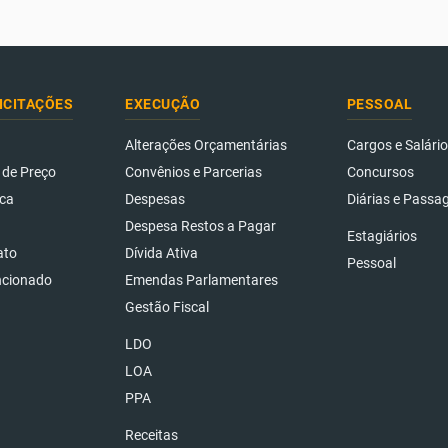
ICITAÇÕES
EXECUÇÃO
PESSOAL
Alterações Orçamentárias
Cargos e Salári
 de Preço
Convênios e Parcerias
Concursos
ca
Despesas
Diárias e Passa
Despesa Restos a Pagar
Estagiários
ato
Dívida Ativa
Pessoal
ncionado
Emendas Parlamentares
Gestão Fiscal
LDO
LOA
PPA
Receitas