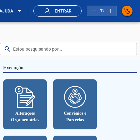
arrow_drop_down
AJUDA
ENTRAR
search
Execução
Alterações
Convênios e
Orçamentárias
Parcerias