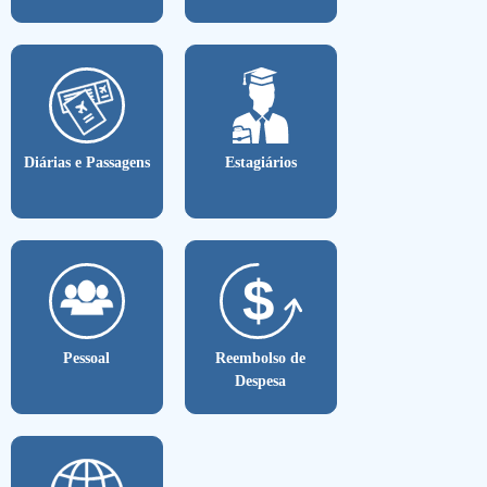
Diárias e Passagens
Estagiários
Pessoal
Reembolso de
Despesa