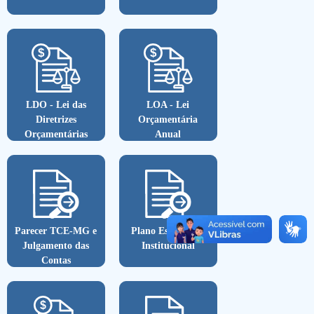
LDO - Lei das
LOA - Lei
Diretrizes
Orçamentária
Orçamentárias
Anual
Parecer TCE-MG e
Plano Estratégico
Julgamento das
Institucional
Contas