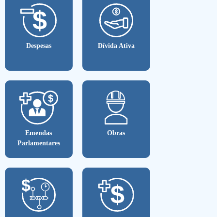
Despesas
Dívida Ativa
Emendas
Obras
Parlamentares