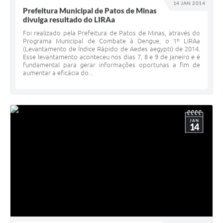
14 JAN 2014
Prefeitura Municipal de Patos de Minas
divulga resultado do LIRAa
Foi realizado pela Prefeitura de Patos de Minas, através do
Programa Municipal de Combate à Dengue, o 1º LIRAa
(Levantamento de Índice Rápido de Aedes aegypti) de 2014.
Esse levantamento aconteceu nos dias 7, 8 e 9 de janeiro e é
fundamental para gerar informações oportunas a fim de
aumentar a eficácia do...
JAN
14