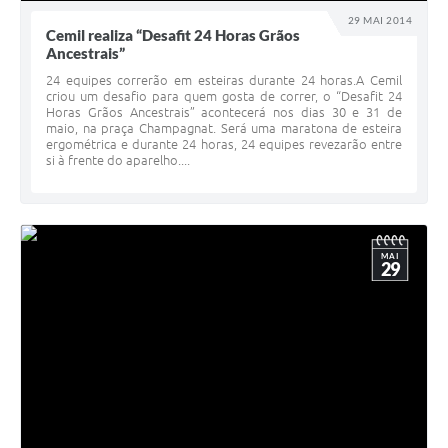
29 MAI 2014
Cemil realiza “Desafit 24 Horas Grãos
Ancestrais”
24 equipes correrão em esteiras durante 24 horas.A Cemil
criou um desafio para quem gosta de correr, o “Desafit 24
Horas Grãos Ancestrais” acontecerá nos dias 30 e 31 de
maio, na praça Champagnat. Será uma maratona de esteira
ergométrica e durante 24 horas, 24 equipes revezarão entre
si à frente do aparelho....
MAI
29