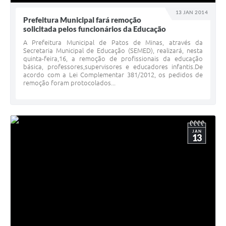
13 JAN 2014
Prefeitura Municipal fará remoção
solicitada pelos funcionários da Educação
A Prefeitura Municipal de Patos de Minas, através da
Secretaria Municipal de Educação (SEMED), realizará, nesta
quinta-feira,16, a remoção de profissionais da educação
básica, professores,supervisores e educadores infantis.De
acordo com a Lei Complementar 381/2012, os pedidos de
remoção foram protocolados...
JAN
13