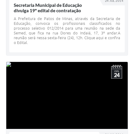
24 JUL 2014
Secretaria Municipal de Educação
divulga 19º edital de contratação
A Prefeitura de Patos de Minas, através da Secretaria de
Educação, convoca os profissionais classificados no
processo seletivo 012/2014 para uma reunião na sede da
Semed, que fica na rua Dores do Indaiá, 17, 3º andar.A
reunião será nessa sexta-feira (24), 12h. Clique aqui e confira
o Edital.
JUL
24