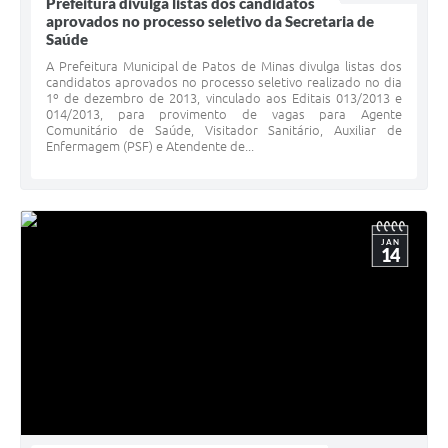
Prefeitura divulga listas dos candidatos
aprovados no processo seletivo da Secretaria de
Saúde
A Prefeitura Municipal de Patos de Minas divulga listas dos
candidatos aprovados no processo seletivo realizado no dia
1º de dezembro de 2013, vinculado aos Editais 013/2013 e
014/2013, para provimento de vagas para Agente
Comunitário de Saúde, Visitador Sanitário, Auxiliar de
Enfermagem (PSF) e Atendente de...
JAN
14