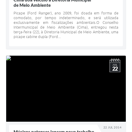
de Meio Ambiente
Picape (Ford Ranger), ano 2009, foi doada em forma de
comodato, por tempo indeterminado, e será utilizada
exclusivamente em fiscalizações ambientais.O Conselho
Intermunicipal de Meio Ambiente (Cima), entregou nesta
terça-feira (22), à Diretoria Municipal de Meio Ambiente, uma
picape cabine dupla (Ford...
JUL
22
22 JUL 2014
Músicos patenses lançam novo trabalho