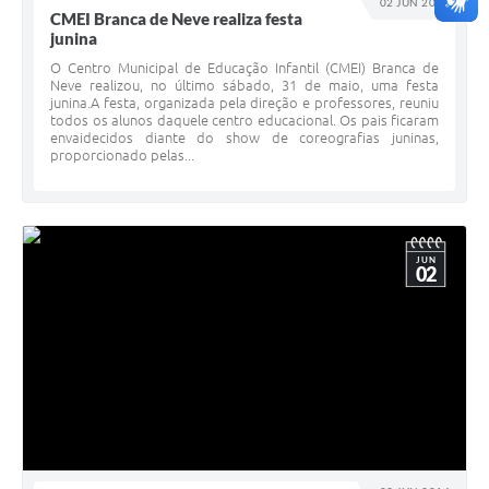
02 JUN 2014
CMEI Branca de Neve realiza festa
junina
O Centro Municipal de Educação Infantil (CMEI) Branca de
Neve realizou, no último sábado, 31 de maio, uma festa
junina.A festa, organizada pela direção e professores, reuniu
todos os alunos daquele centro educacional. Os pais ficaram
envaidecidos diante do show de coreografias juninas,
proporcionado pelas...
JUN
02