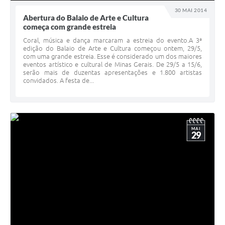
30 MAI 2014
Abertura do Balaio de Arte e Cultura
começa com grande estreia
Coral, música e dança marcaram a estreia do evento.A 3ª
edição do Balaio de Arte e Cultura começou ontem, 29/5,
com uma grande estreia. Esse é considerado um dos maiores
eventos artístico e cultural de Minas Gerais. De 29/5 a 15/6,
serão mais de duzentas apresentações e 1.800 artistas
convidados. A festa de...
MAI
29