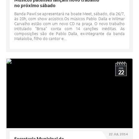
no próximo sábado
Banda Pawil se apresentará na boate Meet, sábado, dia 26/7,
às 20h, com show acústico.Os músicos Pablo Dalla e Wilmar
Carvalho estão com um novo CD na praça. O novo trabalho
intitulado “Brisa” conta com 14 canções inéditas. As
composições são de Pablo Dalla, ex-integrante da banda
Makaloba, filho do cantor e...
JUL
22
22 JUL 2014
Secretaria Municipal de