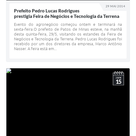
29 MAI 2014
Prefeito Pedro Lucas Rodrigues
prestigia Feira de Negócios e Tecnologia da Terrena
Evento do agronegócio começou ontem e terminará na
sexta-feira.O prefeito de Patos de Minas esteve, na manhã
desta quinta-feira, 29/5, visitando os estandes da Feira de
Negócios e Tecnologia da Terrena. Pedro Lucas Rodrigues foi
recebido por um dos diretores da empresa, Marco Antônio
Nasser. A feira está em...
JAN
15