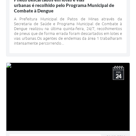
urbanas é recolhido pelo Programa Municipal de
Combate à Dengue
A Prefeitura Municipal de Patos de Minas através da
Secretaria de Saúde e Programa Municipal de Combate à
Dengue realizou na última quinta-feira, 24/7, recolhimentos
de pneus que de forma errada foram descartados em lotes e
vias urbanas.Os agentes de endemias da área 1 trabalharam
intensamente percorrendo...
JUL
24