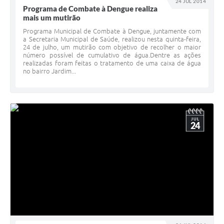
24 JUL 2014
Programa de Combate à Dengue realiza
mais um mutirão
Programa Municipal de Combate à Dengue, juntamente com
a Secretaria Municipal de Saúde, realizou nesta quinta-feira,
24 de julho, um mutirão com objetivo de recolher o maior
número possível de cumulativo de água.Dentre as ações
realizadas foram feitas o tratamento de uma caixa de água
no bairro Jardim...
JUL
24