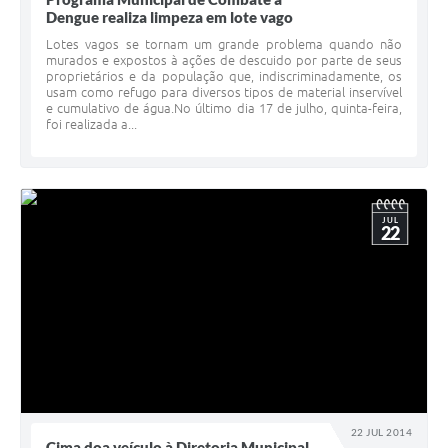
Dengue realiza limpeza em lote vago
Lotes vagos se tornam um grande problema quando não
murados e expostos à ações de descuido por parte de seus
proprietários e da população que, indiscriminadamente, os
usam como refugo para diversos tipos de material inservível
e cumulativo de água.No último dia 17 de julho, quinta-feira,
foi realizada a...
JUL
22
22 JUL 2014
Cima doa veículo à Diretoria Municipal