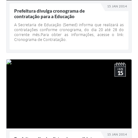
15 JAN 2014
Prefeitura divulga cronograma de
contratação para a Educação
A Secretaria de Educação (Semed) informa que realizará as
contratações conforme cronograma, do dia 20 até 28 do
corrente mês.Para obter as informações, acesse o link:
Cronograma de Contratação.
JAN
15
15 JAN 2014