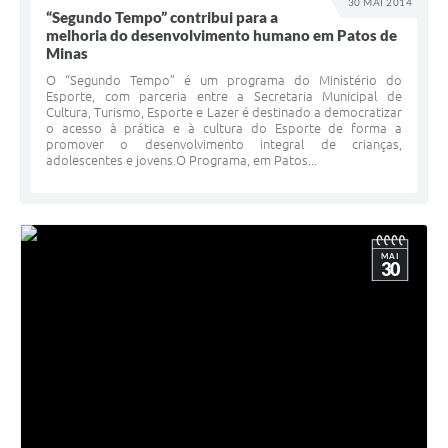
30 MAI 2014
“Segundo Tempo” contribui para a
melhoria do desenvolvimento humano em Patos de
Minas
O “Segundo Tempo” é um programa do Ministério do
Esporte, com parceria entre a Secretaria Municipal de
Cultura, Turismo, Esporte e Lazer é destinado a democratizar
o acesso à prática e à cultura do Esporte de forma a
promover o desenvolvimento integral de crianças,
adolescentes e jovens.O Programa, em Patos...
MAI
30