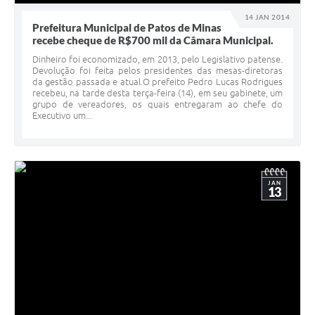
14 JAN 2014
Prefeitura Municipal de Patos de Minas
recebe cheque de R$700 mil da Câmara Municipal.
Dinheiro foi economizado, em 2013, pelo Legislativo patense.
Devolução foi feita pelos presidentes das mesas-diretoras
da gestão passada e atual.O prefeito Pedro Lucas Rodrigues
recebeu, na tarde desta terça-feira (14), em seu gabinete, um
grupo de vereadores, os quais entregaram ao chefe do
Executivo um...
JAN
13