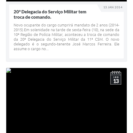
13 JAN 2014
20ª Delegacia do Serviço Militar tem
troca de comando.
Novo ocupante do cargo cumprirá mandato de 2 anos (2014-
2015).Em solenidade na tarde de sexta-feira (10), na sede da
10ª Região de Polícia Militar, aconteceu a troca de comando
da 20ª Delegacia do Serviço Militar da 11ª CSM. O novo
delegado é o segundo-tenente José Marcos Ferreira. Ele
assume o cargo no...
JAN
13