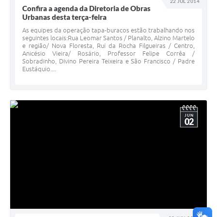
22 JUL 2014
Confira a agenda da Diretoria de Obras
Urbanas desta terça-feira
As equipes da operação tapa-buracos estão trabalhando nos
seguintes locais:Rua Leomar Santos / Planalto, Alzino Martelo
e região/ Nova Floresta, Rui da Rocha Filgueiras / Centro,
Anicésio Vieira/ Rosário, Professor Felipe Corrêa /
Sobradinho, Divino Pereira Teixeira e São Francisco / Padre
Eustáquio....
JUN
02