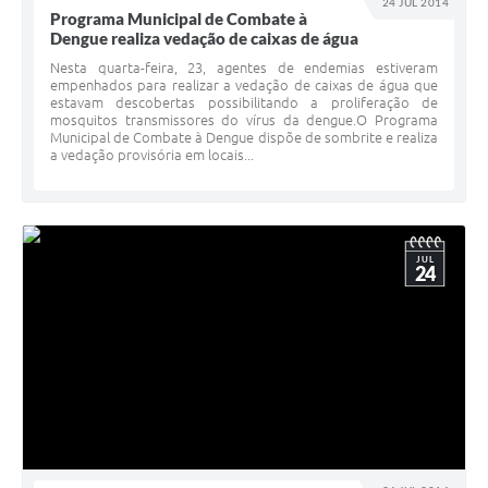
24 JUL 2014
Programa Municipal de Combate à
Dengue realiza vedação de caixas de água
Nesta quarta-feira, 23, agentes de endemias estiveram
empenhados para realizar a vedação de caixas de água que
estavam descobertas possibilitando a proliferação de
mosquitos transmissores do vírus da dengue.O Programa
Municipal de Combate à Dengue dispõe de sombrite e realiza
a vedação provisória em locais...
JUL
24