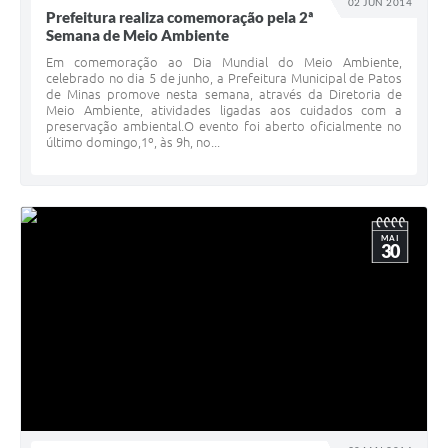
02 JUN 2014
Prefeitura realiza comemoração pela 2ª
Semana de Meio Ambiente
Em comemoração ao Dia Mundial do Meio Ambiente,
celebrado no dia 5 de junho, a Prefeitura Municipal de Patos
de Minas promove nesta semana, através da Diretoria de
Meio Ambiente, atividades ligadas aos cuidados com a
preservação ambiental.O evento foi aberto oficialmente no
último domingo,1º, às 9h, no...
MAI
30