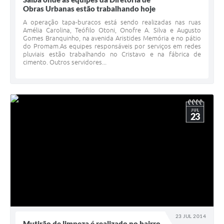
Obras Urbanas estão trabalhando hoje
A operação tapa-buracos está sendo realizadas nas ruas
Amélia Carolina, Teófilo Otoni, Onofre A. Silva e Augusto
Gomes Branquinho, na avenida Aristides Memória e no pátio
do Promam.As equipes responsáveis por serviços em redes
pluviais estão trabalhando no Cristavo e na fábrica de
cimento. Outros servidores...
JUL
23
23 JUL 2014
Mutirão de limpeza é realizado no bairro