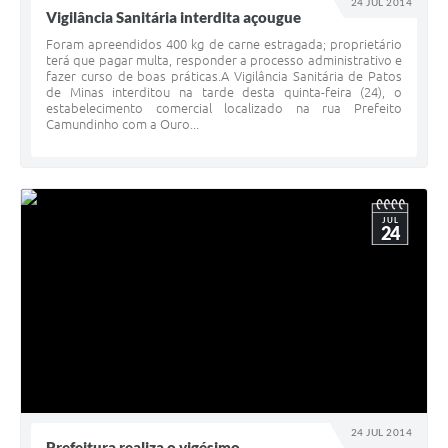
24 JUL 2014
Vigilância Sanitária interdita açougue
Foram apreendidos 400 kg de carne estragada; proprietário
terá que pagar multa, responder a processo administrativo e
fazer curso de boas práticas.A Vigilância Sanitária de Patos
de Minas interditou na tarde desta quinta-feira (24), o
estabelecimento comercial localizado na rua Prefeito
Camundinho com a Ouro...
JUL
24
24 JUL 2014
Prefeitura realiza o vigésimo