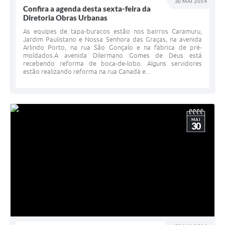
30 MAI 2014
Confira a agenda desta sexta-feira da
Diretoria Obras Urbanas
As equipes de tapa-buracos estão nos bairros Caramuru,
Jardim Paulistano e Nossa Senhora das Graças, na avenida
Arlindo Porto, na rua São Gonçalo e na fábrica de pré-
moldados.A avenida Dilermano Gomes de Deus está
recebendo reforma de boca-de-lobo. Alguns servidores
estão realizando reforma na rua Canadá e...
MAI
30