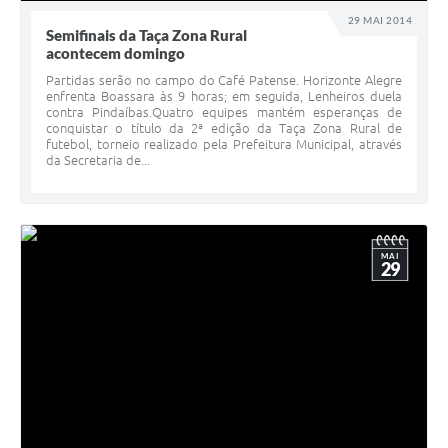
29 MAI 2014
Semifinais da Taça Zona Rural
acontecem domingo
Partidas serão no campo do Café Patense. Horizonte Alegre
enfrenta Boassara às 9 horas; em seguida, Lenheiros duela
contra Pindaíbas.Quatro equipes mantém esperanças de
conquistar o título da 2ª edição da Taça Zona Rural de
futebol, torneio realizado pela Prefeitura Municipal, através
da Secretaria de...
MAI
29