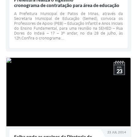
cronograma de contratação para área de educação
A Prefeitura Municipal de Patos de Minas, através da
Secretaria Municipal de Educação (Semed), convoca os
Professores de Apoio (PEB) – Educação Infantil e Anos Iniciais
do Ensino Fundamental, para uma reunião na SEMED – Rua
Dores do Indaiá – 17 – 3º andar, no dia 28 de julho, às
12h.Confira o cronograma:...
JUL
23
23 JUL 2014
Saiba onde as equipes da Diretoria de