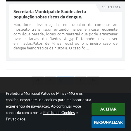
13 JAN 2014
Secretaria Municipal de Saúde alerta
população sobre riscos da dengue.
Moradores devem ajudar no trabalho de combate ao
mosquito transmissor, evitando manter em casa recipiente
com água parada; locais com material que pode armazenar
ovos e larvas do “Aedes Aegypti” também devem ser
eliminados.Patos de Minas registrou o primeiro caso de
dengue hemorrágica da história. O caso foi...
Prefeitura Municipal Patos de Minas -MG e os
cookies: nosso site usa cookies para melhorar a sua
Acompanhe a gente!
experiência de navegação. Ao continuar você
ACEITAR
concorda com a nossa
Política de Cookies
e
Privacidade
.
PERSONALIZAR