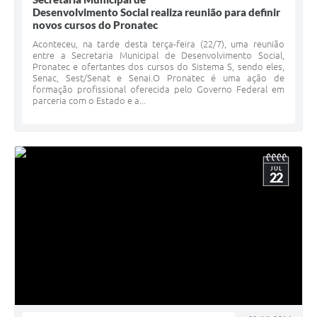
Desenvolvimento Social realiza reunião para definir
novos cursos do Pronatec
Aconteceu, na tarde desta terça-feira (22/7), uma reunião
entre a Secretaria Municipal de Desenvolvimento Social,
Pronatec e ofertantes dos cursos do Sistema S, sendo eles,
Senac, Sest/Senat e Senai.O Pronatec é uma ação de
formação profissional oferecida pelo Governo Federal em
parceria com o Estado e a...
JUL
22