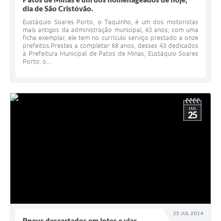
dia de São Cristóvão.
Eustáquio Soares Porto, o Taquinho, é um dos motoristas
mais antigos da administração municipal, 43 anos; com uma
ficha exemplar, ele tem no currículo serviço prestado a onze
prefeitos.Prestes a completar 68 anos, desses 43 dedicados
à Prefeitura Municipal de Patos de Minas, Eustáquio Soares
Porto, o...
JUL
25
25 JUL 2014
Pneus descartados em lotes e vias