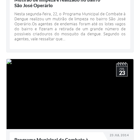
São José Operário
Nesta segunda-feira, 22, o Programa Municipal de Combate à
Dengue realizou um mutirão de limpeza no bairro São José
Operário.Os agentes de endemias foram até os lotes vagos
do bairro e fizeram a retirada de um grande número de
possíveis criadouros do mosquito da dengue. Segundo os
agentes, vale ressaltar que...
JUL
23
23 JUL 2014
Programa Municipal de Combate à