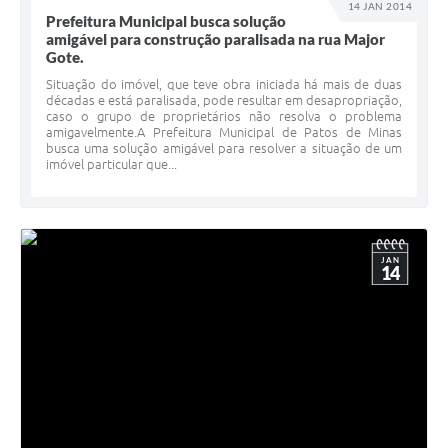
14 JAN 2014
Prefeitura Municipal busca solução
amigável para construção paralisada na rua Major
Gote.
Situação do imóvel, que teve obra iniciada há mais de duas
décadas e está paralisada, pode resultar em desapropriação,
caso o grupo de proprietários não resolva o problema
amigavelmente.A Prefeitura Municipal de Patos de Minas
busca uma solução amigável para resolver a situação de um
imóvel particular que...
JAN
14