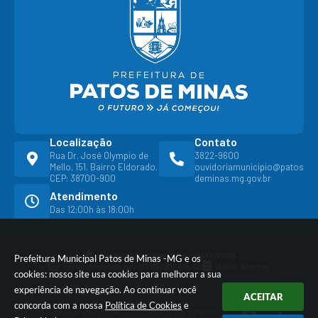
Localização
Contato
Rua Dr. José Olympio de
3822-9600
Mello, 151. Bairro Eldorado.
ouvidoriamunicipio@patos
CEP: 38700-900
deminas.mg.gov.br
Atendimento
Das 12:00h às 18:00h
Versão do Sistema:
3.5.3 - 19/06/2026
Prefeitura Municipal Patos de Minas -MG e os
Portal atualizado em:
07/08/2026 15:54
Dados Abertos
cookies: nosso site usa cookies para melhorar a sua
experiência de navegação. Ao continuar você
ACEITAR
concorda com a nossa
Política de Cookies
e
© Copyright Instar - 2006-2026. Todos os direitos