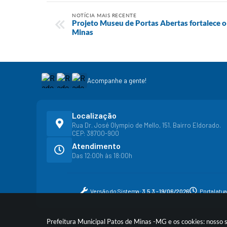
NOTÍCIA MAIS RECENTE
Projeto Museu de Portas Abertas fortalece o
Minas
Acompanhe a gente!
Localização
Rua Dr. José Olympio de Mello, 151. Bairro Eldorado.
CEP: 38700-900
Atendimento
Das 12:00h às 18:00h
Versão do Sistema:
3.5.3 - 19/06/2026
Portal atu
Prefeitura Municipal Patos de Minas -MG e os cookies: nosso 