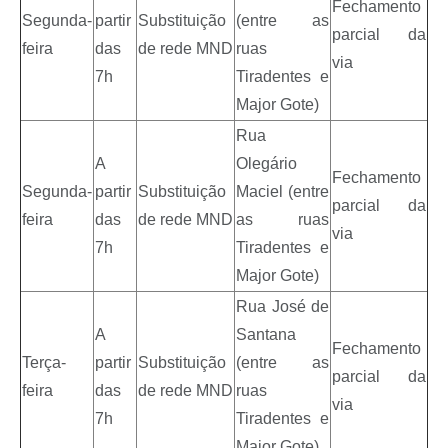
Fechamento
Segunda-
partir
Substituição
(entre as
parcial da
feira
das
de rede MND
ruas
via
7h
Tiradentes e
Major Gote)
Rua
A
Olegário
Fechamento
Segunda-
partir
Substituição
Maciel (entre
parcial da
feira
das
de rede MND
as ruas
via
7h
Tiradentes e
Major Gote)
Rua José de
A
Santana
Fechamento
Terça-
partir
Substituição
(entre as
parcial da
feira
das
de rede MND
ruas
via
7h
Tiradentes e
Major Gote)