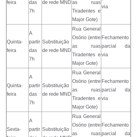
feira
das
de rede MND
as ruas
via
7h
Tiradentes e
Major Gote)
Rua General
A
Osório (entre
Fechamento
Quinta-
partir
Substituição
as ruas
parcial da
feira
das
de rede MND
Tiradentes e
via
7h
Major Gote)
Rua General
A
Osório (entre
Fechamento
Quinta-
partir
Substituição
as ruas
parcial da
feira
das
de rede MND
Tiradentes e
via
7h
Major Gote)
Rua General
A
Osório (entre
Fechamento
Sexta-
partir
Substituição
as ruas
parcial da