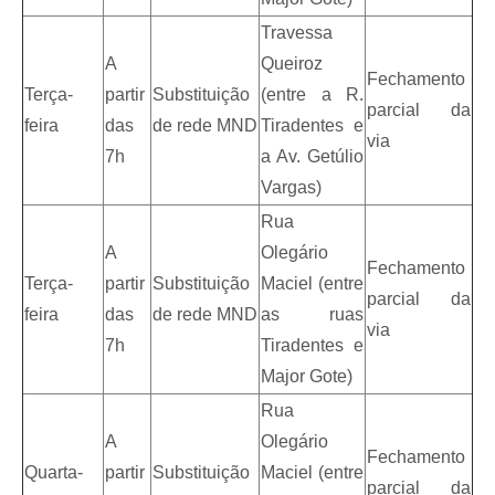
Travessa
A
Queiroz
Fechamento
Terça-
partir
Substituição
(entre a R.
parcial da
feira
das
de rede MND
Tiradentes e
via
7h
a Av. Getúlio
Vargas)
Rua
A
Olegário
Fechamento
Terça-
partir
Substituição
Maciel (entre
parcial da
feira
das
de rede MND
as ruas
via
7h
Tiradentes e
Major Gote)
Rua
A
Olegário
Fechamento
Quarta-
partir
Substituição
Maciel (entre
parcial da