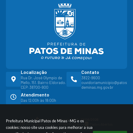
Localização
Contato
Rua Dr. José Olympio de
3822-9600
Mello, 151. Bairro Eldorado.
ouvidoriamunicipio@patos
CEP: 38700-900
deminas.mg.gov.br
Atendimento
Das 12:00h às 18:00h
Versão do Sistema:
3.5.3 - 19/06/2026
Prefeitura Municipal Patos de Minas -MG e os
Portal atualizado em:
07/08/2026 15:54
Dados Abertos
cookies: nosso site usa cookies para melhorar a sua