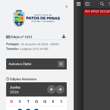
T
F
o
i
An error occur
g
n
g
d
l
e
S
i
d
Edição nº 1621
e
b
Postagem:
26 de junho de 2026 - 00h01
a
r
Tamanho:
4 páginas (315,18 KB)
Assinatura Digital
Edições Anteriores
Junho
2026
D
S
T
Q
Q
S
S