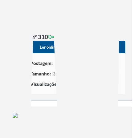
Edição nº 310
Ler online
Baixar
Postagem:
19/01/2021 às 13h22
Tamanho:
379,00 KB | 5 páginas
Visualizações:
168