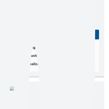
Edição nº 311
Ler online
Baixar
Postagem:
20/01/2021 às 15h06
Tamanho:
355,57 KB | 4 páginas
Visualizações:
108