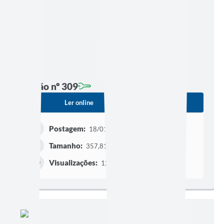
Edição nº 309
Ler online
Baixar
Postagem:
18/01/2021 às 16h22
Tamanho:
357,81 KB | 3 páginas
Visualizações:
128