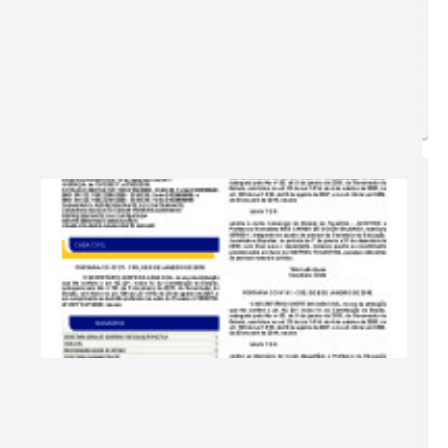
Postagem:
02/02/2021 às 13h54
Tamanho:
405,91 KB | 12 páginas
Visualizações:
116
Edição nº 319
Ler online
Baixar