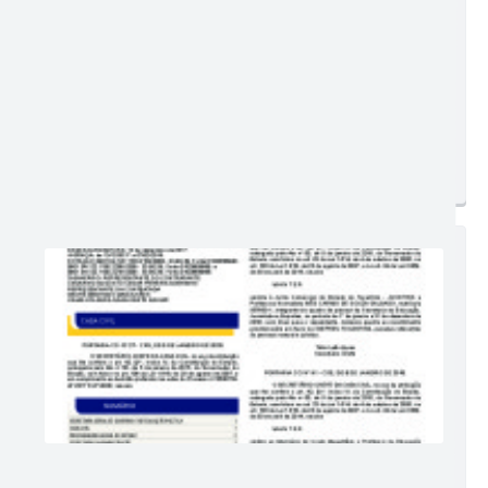
Ler online
Baixar
Postagem:
29/01/2021 às 15h56
Tamanho:
317,85 KB | 1 página
Visualizações:
195
Edição nº 318