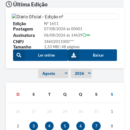
Última Edição
Edição
Nº 1651
Postagem
07/08/2026 às 00h01
Assinatura
06/08/2026 às 14h39
CNPJ
18602011000***
Tamanho
1,33 MB | 48 páginas
Ler online
Baixar
D
S
T
Q
Q
S
S
26
27
28
29
30
31
1
2
3
4
5
6
7
8