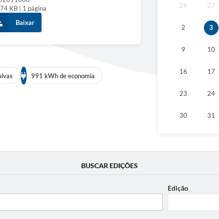
26
27
74 KB | 1 página
Baixar
2
3
9
10
16
17
alvas
991 kWh de economia
23
24
30
31
BUSCAR EDIÇÕES
Edição