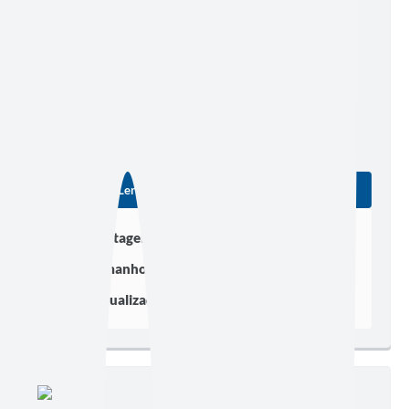
Edição nº 1642 - Extraordinária
Ler online
Baixar
Postagem:
27/07/2026 às 17h00
Tamanho:
288,67 KB | 2 páginas
Visualizações:
181