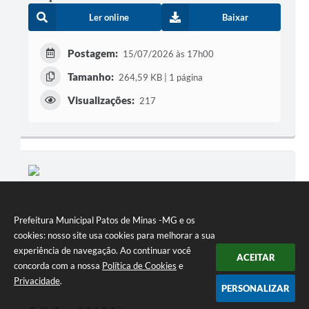
Ler online
Baixar
Postagem:
15/07/2026 às 17h00
Tamanho:
264,59 KB | 1 página
Visualizações:
217
Prefeitura Municipal Patos de Minas -MG e os
cookies: nosso site usa cookies para melhorar a sua
experiência de navegação. Ao continuar você
ACEITAR
concorda com a nossa
Política de Cookies
e
Privacidade
.
PERSONALIZAR