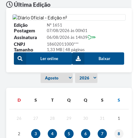
Última Edição
Edição
Nº 1651
Postagem
07/08/2026 às 00h01
Assinatura
06/08/2026 às 14h39
CNPJ
18602011000***
Tamanho
1,33 MB | 48 páginas
Ler online
Baixar
D
S
T
Q
Q
S
S
26
27
28
29
30
31
1
2
3
4
5
6
7
8