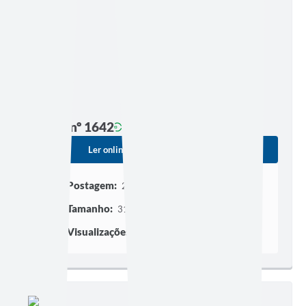
Edição nº 1642
Ler online
Baixar
Postagem:
27/07/2026 às 00h01
Tamanho:
319,89 KB | 4 páginas
Visualizações:
249