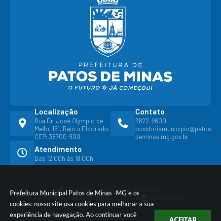
Localização
Contato
Rua Dr. José Olympio de
3822-9600
Mello, 151. Bairro Eldorado.
ouvidoriamunicipio@patos
CEP: 38700-900
deminas.mg.gov.br
Atendimento
Das 12:00h às 18:00h
Versão do Sistema:
3.5.3 - 19/06/2026
Prefeitura Municipal Patos de Minas -MG e os
Portal atualizado em:
07/08/2026 15:54
Dados Abertos
cookies: nosso site usa cookies para melhorar a sua
experiência de navegação. Ao continuar você
ACEITAR