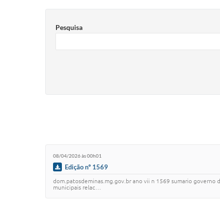
Pesquisa
08/04/2026 às 00h01
Edição nº 1569
dom.patosdeminas.mg.gov.br ano vii n 1569 sumario governo do mu
municipais relac…